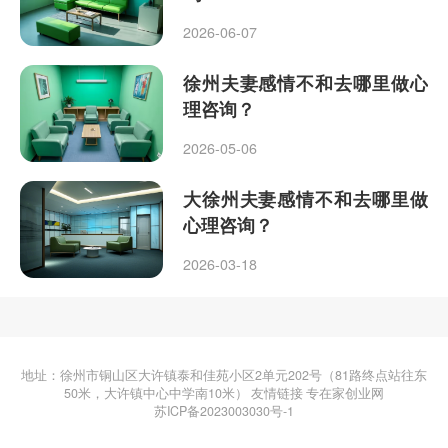
2026-06-07
徐州夫妻感情不和去哪里做心
理咨询？
2026-05-06
大徐州夫妻感情不和去哪里做
心理咨询？
2026-03-18
地址：徐州市铜山区大许镇泰和佳苑小区2单元202号（81路终点站往东
50米，大许镇中心中学南10米） 友情链接
专在家创业网
苏ICP备2023003030号-1