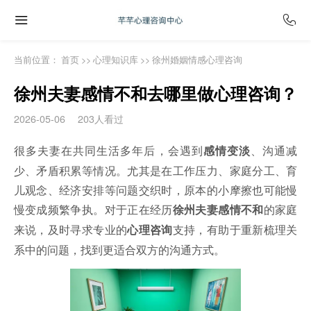
当前位置：
首页
>>
心理知识库
>>
徐州婚姻情感心理咨询
徐州夫妻感情不和去哪里做心理咨询？
2026-05-06
203人看过
很多夫妻在共同生活多年后，会遇到
、沟通减
感情变淡
少、矛盾积累等情况。尤其是在工作压力、家庭分工、育
儿观念、经济安排等问题交织时，原本的小摩擦也可能慢
慢变成频繁争执。对于正在经历
的家庭
徐州夫妻感情不和
来说，及时寻求专业的
支持，有助于重新梳理关
心理咨询
系中的问题，找到更适合双方的沟通方式。