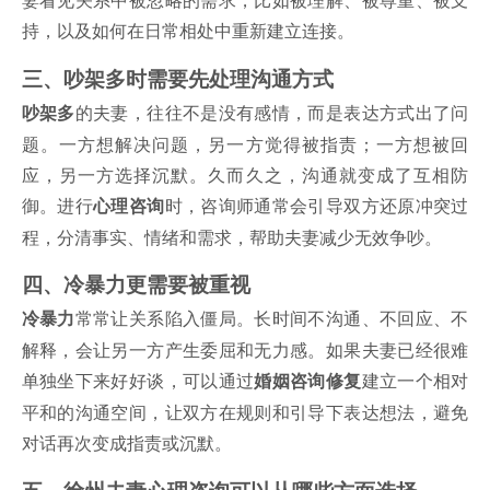
持，以及如何在日常相处中重新建立连接。
三、吵架多时需要先处理沟通方式
的夫妻，往往不是没有感情，而是表达方式出了问
吵架多
题。一方想解决问题，另一方觉得被指责；一方想被回
应，另一方选择沉默。久而久之，沟通就变成了互相防
御。进行
时，咨询师通常会引导双方还原冲突过
心理咨询
程，分清事实、情绪和需求，帮助夫妻减少无效争吵。
四、冷暴力更需要被重视
常常让关系陷入僵局。长时间不沟通、不回应、不
冷暴力
解释，会让另一方产生委屈和无力感。如果夫妻已经很难
单独坐下来好好谈，可以通过
建立一个相对
婚姻咨询修复
平和的沟通空间，让双方在规则和引导下表达想法，避免
对话再次变成指责或沉默。