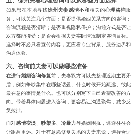
五、徐州夫妻心理咨询可以从哪些方面选择
如果想在本地寻找
相关的
服
徐州夫妻感情不和
心理咨询
务，可以关注几个方面：是否提供婚姻关系方向的咨询；
咨询流程是否清晰；是否重视隐私保护；沟通方式是否让
双方都能接受；是否会根据夫妻实际情况制定咨询目标。
选择时不必只看宣传内容，更应看专业背景、服务边界和
沟通体验。
六、咨询前夫妻可以做哪些准备
在进行
前，夫妻双方可以先整理近期主要矛
婚姻咨询修复
盾，例如争吵集中在哪些话题、什么时候开始疏远、彼此
最在意的事情是什么。也可以分别写下自己希望改善的方
向。带着具体问题进入咨询，更容易让沟通聚焦，减少反
复拉扯。
面对
、
、
等婚姻困扰，逃避往往会
感情变淡
吵架多
冷暴力
让距离更远。对于有意愿修复关系的夫妻来说，选择合适