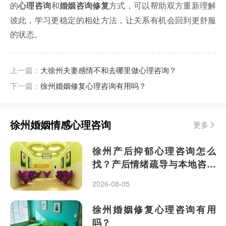
的
和
方式，可以帮助双方重新理解
心理咨询
婚姻咨询修复
彼此，学习更稳定的相处方法，让关系有机会回到更舒服
的状态。
上一篇：
大徐州夫妻感情不和去哪里做心理咨询？
下一篇：
徐州婚姻修复心理咨询有用吗？
徐州婚姻情感心理咨询
更多
徐州产后抑郁心理咨询怎么
找？产后情绪疏导与本地咨询
师选择建议
2026-08-05
徐州婚姻修复心理咨询有用
吗？