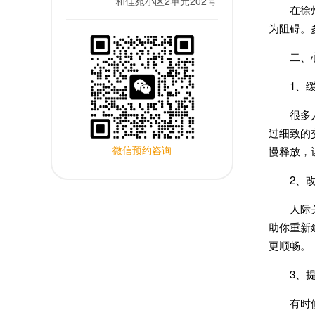
和佳苑小区2单元202号
在徐州，
为阻碍。
二、心
1、缓
很多人在
过细致的
微信预约咨询
慢释放，
2、改
人际关系
助你重新
更顺畅。
3、提
有时候我