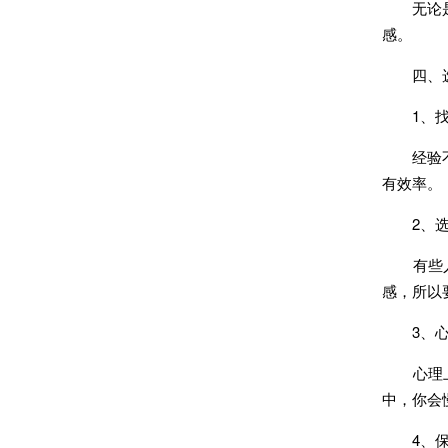
无论是毕
感。
四、选
1、找
经验不仅
有效率。
2、选
有些人喜
感，所以
3、心
心理上的
中，你会
4、保