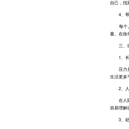
自己，找
4、帮
每个人都
量。在徐
三、徐
1、长
压力并不
生活更多
2、人
在人际交
容易理解
3、处