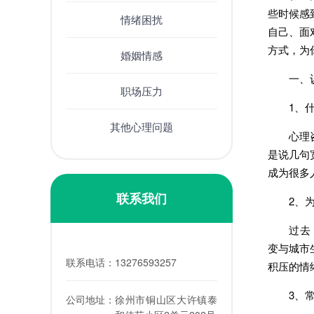
些时候感
情绪困扰
自己、面
方式，为
婚姻情感
一、认
职场压力
1、什
其他心理问题
心理咨询
是说几句
成为很多
联系我们
2、为什
过去，人
变与城市
联系电话：
13276593257
积压的情
3、常
公司地址：
徐州市铜山区大许镇泰