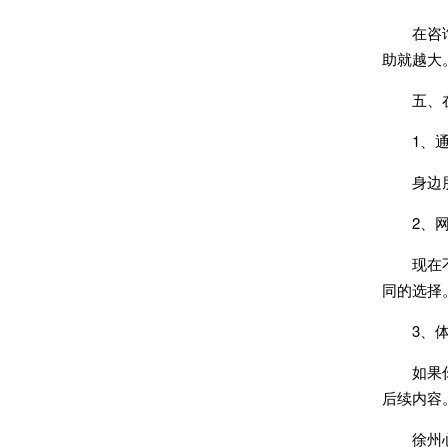
在咨询的
助就越大
五、在
1、通
身边朋友
2、网
现在不少
同的选择
3、体
如果你对
后续内容
徐州心理